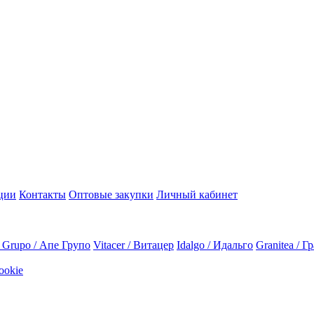
ции
Контакты
Оптовые закупки
Личный кабинет
 Grupo / Апе Групо
Vitacer / Витацер
Idalgo / Идальго
Granitea / Г
ookie