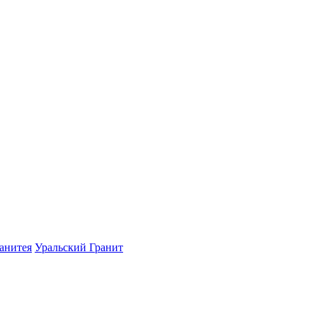
ранитея
Уральский Гранит