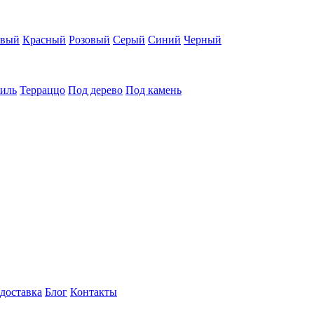
евый
Красный
Розовый
Серый
Синий
Черный
тиль
Терраццо
Под дерево
Под камень
 доставка
Блог
Контакты