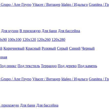
 Grupo / Апе Групо
Vitacer / Витацер
Idalgo / Идальго
Granitea / Г
Для кухни
В прихожую
Для бани
Для бассейна
0х90
100х100
120х120
120х260
120х280
ый
Коричневый
Красный
Розовый
Серый
Синий
Черный
нная
Под оникс
Под текстиль
Терраццо
Под дерево
Под камень
 Grupo / Апе Групо
Vitacer / Витацер
Idalgo / Идальго
Granitea / Г
 прихожую
Для бани
Для бассейна