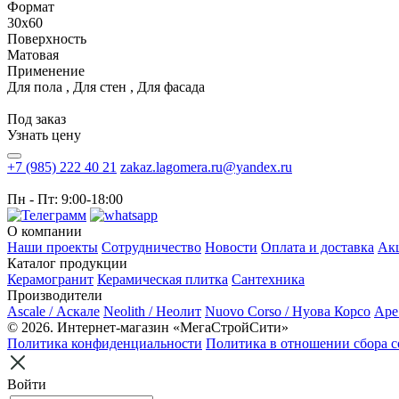
Формат
30x60
Поверхность
Матовая
Применение
Для пола , Для стен , Для фасада
Под заказ
Узнать цену
+7 (985) 222 40 21
zakaz.lagomera.ru@yandex.ru
Пн - Пт: 9:00-18:00
О компании
Наши проекты
Сотрудничество
Новости
Оплата и доставка
Ак
Каталог продукции
Керамогранит
Керамическая плитка
Сантехника
Производители
Ascale / Аскале
Neolith / Неолит
Nuovo Corso / Нуова Корсо
Ape
© 2026. Интернет-магазин «МегаСтройСити»
Политика конфиденциальности
Политика в отношении сбора c
Войти