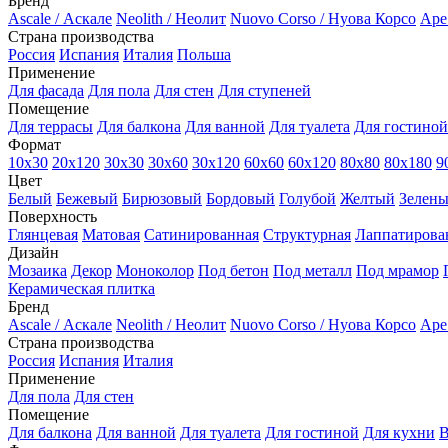
Бренд
Ascale / Аскале
Neolith / Неолит
Nuovo Corso / Нуова Корсо
Ape
Страна производства
Россия
Испания
Италия
Польша
Применение
Для фасада
Для пола
Для стен
Для ступеней
Помещение
Для террасы
Для балкона
Для ванной
Для туалета
Для гостиной
Формат
10х30
20х120
30х30
30х60
30х120
60x60
60x120
80х80
80х180
9
Цвет
Белый
Бежевый
Бирюзовый
Бордовый
Голубой
Желтый
Зелен
Поверхность
Глянцевая
Матовая
Сатинированная
Структурная
Лаппатирова
Дизайн
Мозаика
Декор
Моноколор
Под бетон
Под металл
Под мрамор
Керамическая плитка
Бренд
Ascale / Аскале
Neolith / Неолит
Nuovo Corso / Нуова Корсо
Ape
Страна производства
Россия
Испания
Италия
Применение
Для пола
Для стен
Помещение
Для балкона
Для ванной
Для туалета
Для гостиной
Для кухни
В