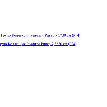
упо Коллекция Реалити Ривер 7,5*30 см (Р74)