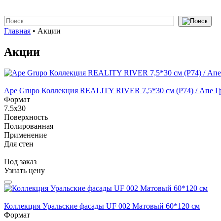
Главная
•
Акции
Акции
Ape Grupo Коллекция REALITY RIVER 7,5*30 см (P74) / Апе Гр
Формат
7.5x30
Поверхность
Полированная
Применение
Для стен
Под заказ
Узнать цену
Коллекция Уральские фасады UF 002 Матовый 60*120 см
Формат