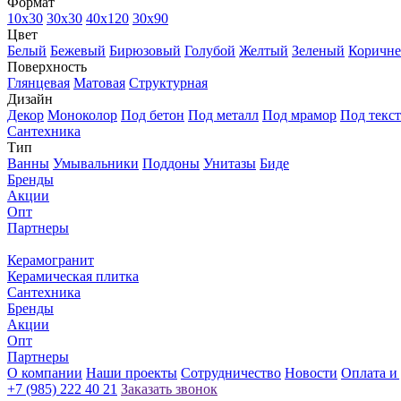
Формат
10х30
30х30
40х120
30x90
Цвет
Белый
Бежевый
Бирюзовый
Голубой
Желтый
Зеленый
Коричн
Поверхность
Глянцевая
Матовая
Структурная
Дизайн
Декор
Моноколор
Под бетон
Под металл
Под мрамор
Под текс
Сантехника
Тип
Ванны
Умывальники
Поддоны
Унитазы
Биде
Бренды
Акции
Опт
Партнеры
Керамогранит
Керамическая плитка
Сантехника
Бренды
Акции
Опт
Партнеры
О компании
Наши проекты
Сотрудничество
Новости
Оплата и
+7 (985) 222 40 21
Заказать звонок