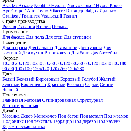
Бренд
Ascale / Аскале
Neolith / Неолит
Nuovo Corso / Нуова Корсо
Ape Grupo / Апе Групо
Vitacer / Витацер
Idalgo / Идальго
Granitea / Гранитея
Уральский Гранит
Страна производства
Россия
Испания
Италия
Польша
Применение
Для фасада
Для пола
Для стен
Для ступеней
Помещение
Для террасы
Для балкона
Для ванной
Для туалета
Для
гостиной
Для кухни
В прихожую
Для бани
Для бассейна
Формат
10х30
20х120
30х30
30х60
30х120
60x60
60x120
80х80
80х180
90х90
100х100
120х120
120х260
120х280
Цвет
Белый
Бежевый
Бирюзовый
Бордовый
Голубой
Желтый
Зеленый
Коричневый
Красный
Розовый
Серый
Синий
Черный
Поверхность
Глянцевая
Матовая
Сатинированная
Структурная
Лаппатированная
Дизайн
Мозаика
Декор
Моноколор
Под бетон
Под металл
Под мрамор
Под оникс
Под текстиль
Терраццо
Под дерево
Под камень
Керамическая плитка