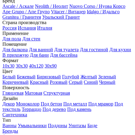
Бренд
Ascale / Аскале
Neolith / Неолит
Nuovo Corso / Нуова Корсо
Ape Grupo / Апе Групо
Vitacer / Витацер
Idalgo / Идальго
Granitea / Гранитея
Уральский Гранит
Страна производства
Россия
Испания
Италия
Применение
Для пола
Для стен
Помещение
Для балкона
Для ванной
Для туалета
Для гостиной
Для кухни
В прихожую
Для бани
Для бассейна
Формат
10х30
30х30
40х120
30x90
Цвет
Белый
Бежевый
Бирюзовый
Голубой
Желтый
Зеленый
Коричневый
Красный
Розовый
Серый
Синий
Черный
Поверхность
Глянцевая
Матовая
Структурная
Дизайн
Декор
Моноколор
Под бетон
Под металл
Под мрамор
Под
текстиль
Терраццо
Под дерево
Под камень
Сантехника
Тип
Ванны
Умывальники
Поддоны
Унитазы
Биде
Бренды