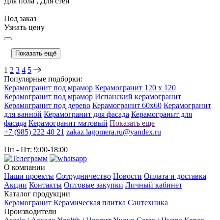
Для пола , Для стен
Под заказ
Узнать цену
Показать ещё
1
2
3
4
5
Популярные подборки:
Керамогранит под мрамор
Керамогранит 120 x 120
Керамогранит под мрамор
Испанский керамогранит
Керамогранит под дерево
Керамогранит 60x60
Керамогранит
для ванной
Керамогранит для фасада
Керамогранит для
фасада
Керамогранит матовый
Показать еще
+7 (985) 222 40 21
zakaz.lagomera.ru@yandex.ru
Пн - Пт: 9:00-18:00
О компании
Наши проекты
Сотрудничество
Новости
Оплата и доставка
Акции
Контакты
Оптовые закупки
Личный кабинет
Каталог продукции
Керамогранит
Керамическая плитка
Сантехника
Производители