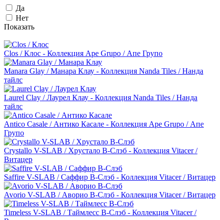
Да
Нет
Показать
Clos / Клос - Коллекция Ape Grupo / Апе Групо
Manara Glay / Манара Клау - Коллекция Nanda Tiles / Нанда
тайлс
Laurel Сlay / Лаурел Клау - Коллекция Nanda Tiles / Нанда
тайлс
Antico Casale / Антико Касале - Коллекция Ape Grupo / Апе
Групо
Crystallo V-SLAB / Хрустало В-Слэб - Коллекция Vitacer /
Витацер
Saffire V-SLAB / Саффир В-Слэб - Коллекция Vitacer / Витацер
Avorio V-SLAB / Аворио В-Слэб - Коллекция Vitacer / Витацер
Timeless V-SLAB / Таймлесс В-Слэб - Коллекция Vitacer /