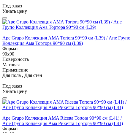
Под заказ
Узнать цену
Ape Grupo Коллекция AMA Tortora 90*90 см (L39) / Апе Групо
Коллекция Ама Тортора 90*90 см (L39)
Формат
90x90
Поверхность
Матовая
Применение
Для пола , Для стен
Под заказ
Узнать цену
Ape Grupo Коллекция AMA Ricetta Tortora 90*90 см (L41) /
Апе Групо Коллекция Ама Рикетта Тортора 90*90 см (L41)
Формат