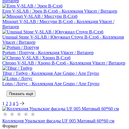
Витацер
Eren V-SLAB / Эрен В-Слэб - Коллекция Vitacer / Витацер
Missouri V-SLAB / Миссури В-Слэб - Коллекция Vitacer /
Витацер
Unusual Stone V-SLAB / Юнужиал Стоун В-Слэб - Коллекция
Vitacer / Витацер
Portum / Портум - Коллекция Vitacer / Витацер
Chrono V-SLAB / Хроно В-Слэб - Коллекция Vitacer / Витацер
Tibur / Тибур - Коллекция Ape Grupo / Апе Групо
Lotus / Лотус - Коллекция Ape Grupo / Апе Групо
Показать ещё
1
2
3
4
5
Коллекция Уральские фасады UF 005 Матовый 60*60 см
Формат