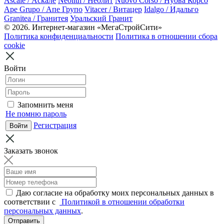
Ascale / Аскале
Neolith / Неолит
Nuovo Corso / Нуова Корсо
Ape Grupo / Апе Групо
Vitacer / Витацер
Idalgo / Идальго
Granitea / Гранитея
Уральский Гранит
© 2026. Интернет-магазин «МегаСтройСити»
Политика конфиденциальности
Политика в отношении сбора
cookie
Войти
Запомнить меня
Не помню пароль
Регистрация
Заказать звонок
Даю согласие на обработку моих персональных данных в
соответствии с
Политикой в отношении обработки
персональных данных
.
Отправить