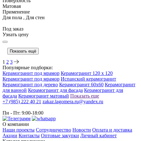
Поверхность
Матовая
Применение
Для пола , Для стен
Под заказ
Узнать цену
Показать ещё
1
2
3
Популярные подборки:
Керамогранит под мрамор
Керамогранит 120 x 120
Керамогранит под мрамор
Испанский керамогранит
Керамогранит под дерево
Керамогранит 60x60
Керамогранит
для ванной
Керамогранит для фасада
Керамогранит для
фасада
Керамогранит матовый
Показать еще
+7 (985) 222 40 21
zakaz.lagomera.ru@yandex.ru
Пн - Пт: 9:00-18:00
О компании
Наши проекты
Сотрудничество
Новости
Оплата и доставка
Акции
Контакты
Оптовые закупки
Личный кабинет