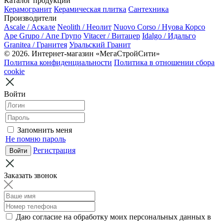
Каталог продукции
Керамогранит
Керамическая плитка
Сантехника
Производители
Ascale / Аскале
Neolith / Неолит
Nuovo Corso / Нуова Корсо
Ape Grupo / Апе Групо
Vitacer / Витацер
Idalgo / Идальго
Granitea / Гранитея
Уральский Гранит
© 2026. Интернет-магазин «МегаСтройСити»
Политика конфиденциальности
Политика в отношении сбора
cookie
Войти
Запомнить меня
Не помню пароль
Регистрация
Заказать звонок
Даю согласие на обработку моих персональных данных в