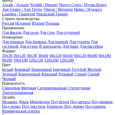
Бренд
Ascale / Аскале
Neolith / Неолит
Nuovo Corso / Нуова Корсо
Ape Grupo / Апе Групо
Vitacer / Витацер
Idalgo / Идальго
Granitea / Гранитея
Уральский Гранит
Страна производства
Россия
Испания
Италия
Польша
Применение
Для фасада
Для пола
Для стен
Для ступеней
Помещение
Для террасы
Для балкона
Для ванной
Для туалета
Для
гостиной
Для кухни
В прихожую
Для бани
Для бассейна
Формат
10х30
20х120
30х30
30х60
30х120
60x60
60x120
80х80
80х180
90х90
100х100
120х120
120х260
120х280
Цвет
Белый
Бежевый
Бирюзовый
Бордовый
Голубой
Желтый
Зеленый
Коричневый
Красный
Розовый
Серый
Синий
Черный
Поверхность
Глянцевая
Матовая
Сатинированная
Структурная
Лаппатированная
Дизайн
Мозаика
Декор
Моноколор
Под бетон
Под металл
Под мрамор
Под оникс
Под текстиль
Терраццо
Под дерево
Под камень
Керамическая плитка