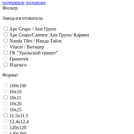
подешевле
подороже
Фильтр
Завод-изготовитель
Ape Grupo / Апе Групо
Ape Grupo/Carmen/ Апе Групо/ Кармен
Nanda Tiles / Нанда Тайлс
Vitacer / Витацер
ГК "Уральский гранит"
Гранитея
Идальго
Формат
100x100
10x10
10x11
10x20
10x25
11.5x11.5
12.4x12.4
120x120
120x260