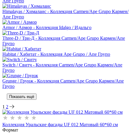
Апе Групо
Himalayas / Хималаис - Коллекция Carmen/Ape Grupo Кармен/
Апе Групо
Armor / Армор - Коллекция Idalgo / Идальго
Three-D / Три-Д - Коллекция Carmen/Ape Grupo Кармен/Апе
Групо
Habitat / Хабитат - Коллекция Ape Grupo / Апе Групо
Switch / Свитч - Коллекция Carmen/Ape Grupo Кармен/Апе
Групо
Grunge / Грунж - Коллекция Carmen/Ape Grupo Кармен/Апе
Групо
Показать ещё
1
2
Коллекция Уральские фасады UF 012 Матовый 60*60 см
Формат