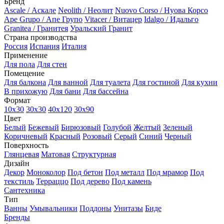
Бренд
Ascale / Аскале
Neolith / Неолит
Nuovo Corso / Нуова Корсо
Ape Grupo / Апе Групо
Vitacer / Витацер
Idalgo / Идальго
Granitea / Гранитея
Уральский Гранит
Страна производства
Россия
Испания
Италия
Применение
Для пола
Для стен
Помещение
Для балкона
Для ванной
Для туалета
Для гостиной
Для кухни
В прихожую
Для бани
Для бассейна
Формат
10х30
30х30
40х120
30x90
Цвет
Белый
Бежевый
Бирюзовый
Голубой
Желтый
Зеленый
Коричневый
Красный
Розовый
Серый
Синий
Черный
Поверхность
Глянцевая
Матовая
Структурная
Дизайн
Декор
Моноколор
Под бетон
Под металл
Под мрамор
Под
текстиль
Терраццо
Под дерево
Под камень
Сантехника
Тип
Ванны
Умывальники
Поддоны
Унитазы
Биде
Бренды