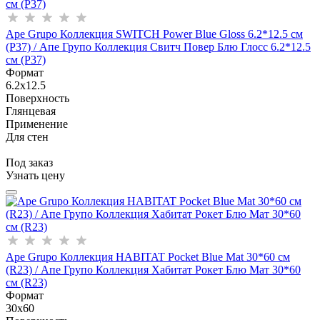
Ape Grupo Коллекция SWITCH Power Blue Gloss 6.2*12.5 см
(P37) / Апе Групо Коллекция Свитч Повер Блю Глосс 6.2*12.5
см (Р37)
Формат
6.2x12.5
Поверхность
Глянцевая
Применение
Для стен
Под заказ
Узнать цену
Ape Grupo Коллекция HABITAT Pocket Blue Mat 30*60 см
(R23) / Апе Групо Коллекция Хабитат Рокет Блю Мат 30*60
см (R23)
Формат
30x60